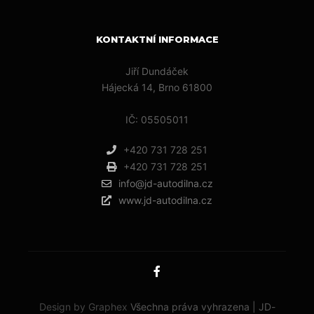
KONTAKTNÍ INFORMACE
Jiří Dundáček
Hájecká 14, Brno 61800
IČ: 05505011
+420 731 728 251
+420 731 728 251
info@jd-autodilna.cz
www.jd-autodilna.cz
Design by Graphex
Všechna práva vyhrazena | JD-