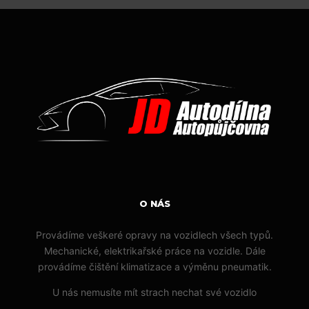
O NÁS
Provádíme veškeré opravy na vozidlech všech typů.
Mechanické, elektrikařské práce na vozidle. Dále
provádíme čištění klimatizace a výměnu pneumatik.
U nás nemusíte mít strach nechat své vozidlo