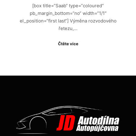
[box title=“Saab“ type=“coloured“
pb_margin_bottom=“no“ width=“1/1″
el_position=“first last“] Výměna rozvodového
řetezu,…
Čtěte více